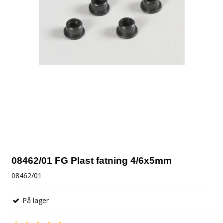
08462/01 FG Plast fatning 4/6x5mm
08462/01
På lager