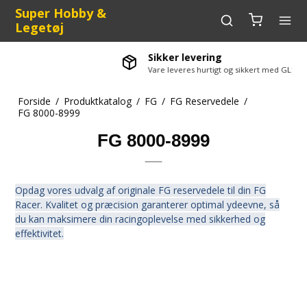
Super Hobby &
Legetøj
Sikker levering
Vare leveres hurtigt og sikkert med GLS
Forside
/
Produktkatalog
/
FG
/
FG Reservedele
/
FG 8000-8999
FG 8000-8999
Opdag vores udvalg af originale FG reservedele til din FG
Racer. Kvalitet og præcision garanterer optimal ydeevne, så
du kan maksimere din racingoplevelse med sikkerhed og
effektivitet.