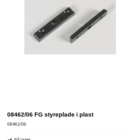
08462/06 FG styreplade i plast
08462/06
På lager