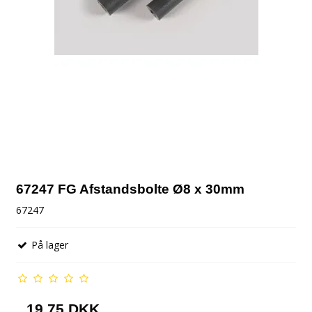
67247 FG Afstandsbolte Ø8 x 30mm
67247
På lager
19,75 DKK