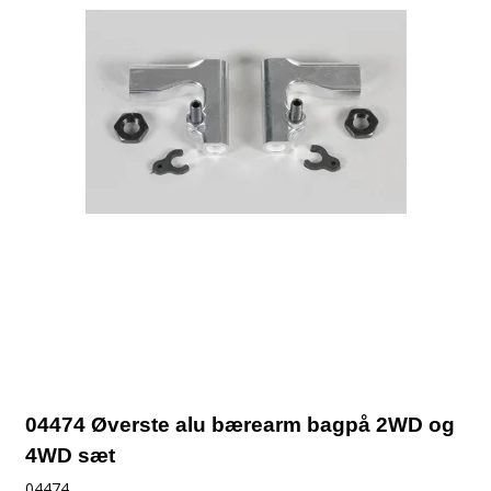
04474 Øverste alu bærearm bagpå 2WD og
4WD sæt
04474