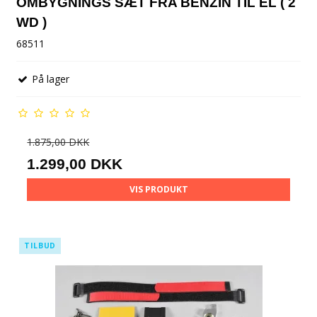
OMBYGNINGS SÆT FRA BENZIN TIL EL ( 2
WD )
68511
På lager
1.875,00 DKK
1.299,00 DKK
VIS PRODUKT
TILBUD