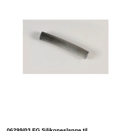
06299/03 FG Silikoneslange til