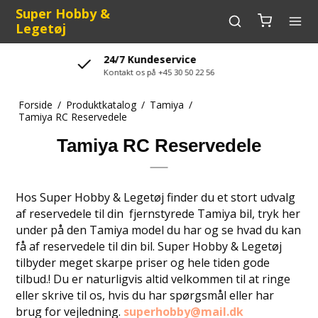
Super Hobby &
Legetøj
Sikker levering
Vare leveres hurtigt og sikkert med GLS
Forside
/
Produktkatalog
/
Tamiya
/
Tamiya RC Reservedele
Tamiya RC Reservedele
Hos Super Hobby & Legetøj finder du et stort udvalg
af reservedele til din fjernstyrede Tamiya bil, tryk her
under på den Tamiya model du har og se hvad du kan
få af reservedele til din bil. Super Hobby & Legetøj
tilbyder meget skarpe priser og hele tiden gode
tilbud.! Du er naturligvis altid velkommen til at ringe
eller skrive til os, hvis du har spørgsmål eller har
brug for vejledning.
superhobby@mail.dk
Tlf. nr.
30