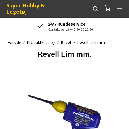
Super Hobby &
Legetøj
24/7 Kundeservice
Kontakt os på +45 30 50 22 56
Forside
/
Produktkatalog
/
Revell
/
Revell Lim mm.
Revell Lim mm.