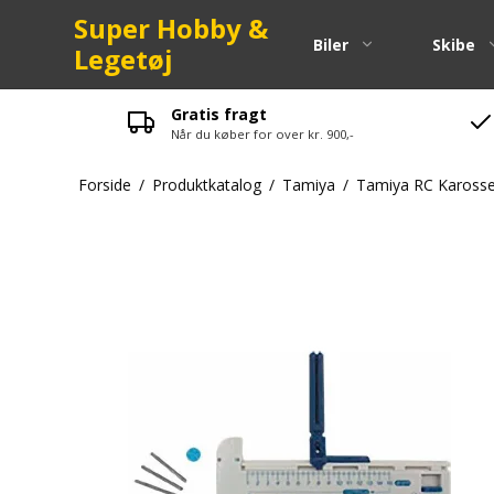
Super Hobby &
Biler
Skibe
Legetøj
Gratis fragt
Når du køber for over kr. 900,-
Pinion
Forside
/
Produktkatalog
/
Tamiya
/
Tamiya RC Karosse
Kuglelejer
Spurgear
Fjeder
Skruer-bol
Maxam Res
LRP Reser
Strada Res
Zenoah Re