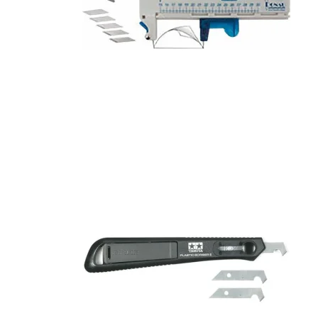
Maling
Lim
Olie / Fedt
2 takt olie