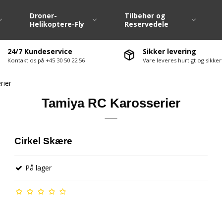
Droner-
Tilbehør og
Helikoptere-Fly
Reservedele
24/7 Kundeservice
Sikker levering
Kontakt os på +45 30 50 22 56
Vare leveres hurtigt og sikk
Dæk / Fælge 1:10
Fjernstyringsanlæ
rier
Dæk / Fælge Large Scale
Fartregulatore ( E
Tamiya RC Karosserier
Dækvarmere 1:10
Servo / Servohorn
Hjulsæt M-Chassis
Ladere / Afladere
te-møtrikker
Hjulsæt Drift
Lipo batterier
Cirkel Skære
ervedele div.
Hjulsæt Off Road
Nimh batterier
På lager
vedele
Antenne / Antenn
ervedele
El motorer
servedele
Ledninger / Stik
Lyssæt / Lydmodu