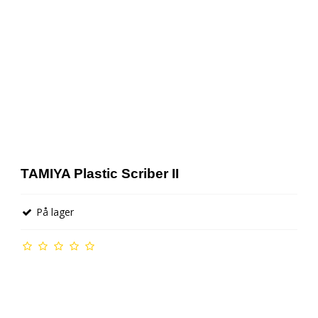
AMB Tællerbrik
Gløderør g tilbehør
TAMIYA Plastic Scriber II
På lager