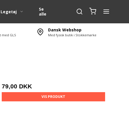
Se
Legetøj
alle
Dansk Webshop
ert med GLS
Med fysisk butik i Stokkemarke
g
1:10 Karosserier
SC )
1:10 Karosserier dele
1:5 Karosserier
1:5 Karosseri dele
1:6 Karosserier Off Road
79,00 DKK
1:4 F1 karosseri
VIS PRODUKT
erør
Transport tasker
Nr. og E mærke til RC
Bilen.
l