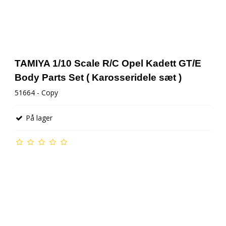
TAMIYA 1/10 Scale R/C Opel Kadett GT/E
Body Parts Set ( Karosseridele sæt )
51664 - Copy
På lager