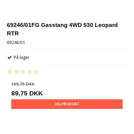
69246/01FG Gasstang 4WD 530 Leopard
RTR
69246/01
På lager
109,75 DKK
89,75 DKK
VIS PRODUKT