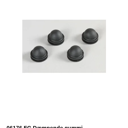
06176 FG Dæmpende gummi