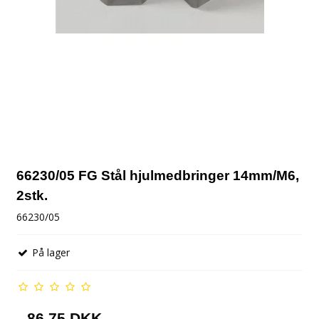
66230/05 FG Stål hjulmedbringer 14mm/M6,
2stk.
66230/05
På lager
86,75 DKK