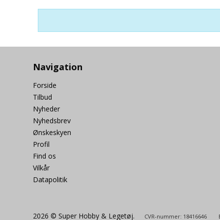
Maling
Navigation
Lim
Forside
Olie / Fedt
Tilbud
Nyheder
2 takt olie
Nyhedsbrev
Ønskeskyen
Profil
Find os
Vilkår
Datapolitik
2026 © Super Hobby & Legetøj.
CVR-nummer: 18416646