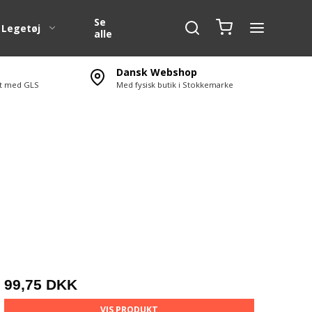
Se
Legetøj
alle
Dansk Webshop
ert med GLS
Med fysisk butik i Stokkemarke
g
1:10 Karosserier
SC )
1:10 Karosserier dele
1:5 Karosserier
1:5 Karosseri dele
1:6 Karosserier Off Road
1:4 F1 karosseri
erør
Transport tasker
Nr. og E mærke til RC
Bilen.
99,75 DKK
VIS PRODUKT
l