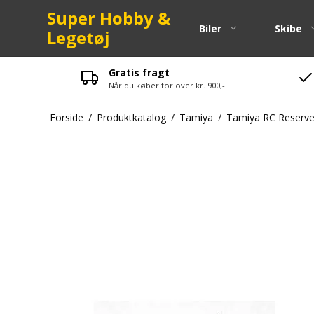
Super Hobby &
Biler
Skibe
Legetøj
Gratis fragt
Når du køber for over kr. 900,-
Pinion
Forside
/
Produktkatalog
/
Tamiya
/
Tamiya RC Reserve
Kuglelejer
Spurgear
Fjeder
Skruer-bol
Maxam Res
LRP Reser
Strada Res
Zenoah Re