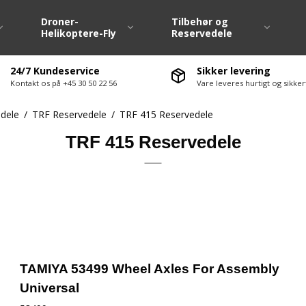
Droner-
Tilbehør og
Helikoptere-Fly
Reservedele
24/7 Kundeservice
Sikker levering
Kontakt os på +45 30 50 22 56
Vare leveres hurtigt og sikk
Dæk / Fælge 1:10
Fjernstyringsanlæ
dele
/
TRF Reservedele
/
TRF 415 Reservedele
Dæk / Fælge Large Scale
Fartregulatore ( E
TRF 415 Reservedele
Dækvarmere 1:10
Servo / Servohorn
Hjulsæt M-Chassis
Ladere / Afladere
te-møtrikker
Hjulsæt Drift
Lipo batterier
ervedele div.
Hjulsæt Off Road
Nimh batterier
vedele
Antenne / Antenn
ervedele
El motorer
TAMIYA 53499 Wheel Axles For Assembly
servedele
Ledninger / Stik
Universal
Lyssæt / Lydmodu