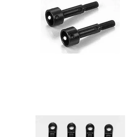
Maling
Lim
Olie / Fedt
2 takt olie