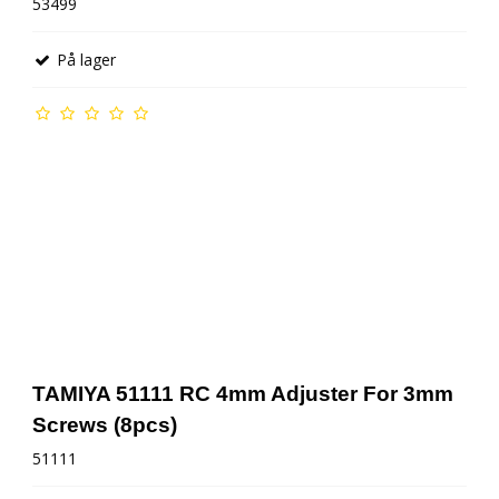
53499
AMB Tællerbrik
På lager
Gløderør g tilbehør
TAMIYA 51111 RC 4mm Adjuster For 3mm
Screws (8pcs)
51111