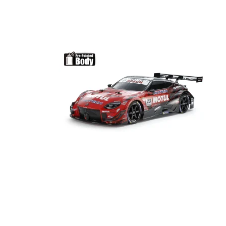
Maling
Lim
Olie / Fedt
2 takt olie