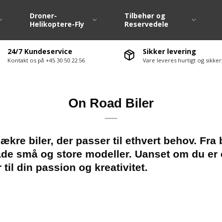
Droner-
Tilbehør og
Helikoptere-Fly
Reservedele
24/7 Kundeservice
Sikker levering
Kontakt os på +45 30 50 22 56
Vare leveres hurtigt og sikk
Dæk / Fælge 1:10
Fjernstyringsanlæ
Dæk / Fælge Large Scale
Fartregulatore ( E
On Road Biler
Dækvarmere 1:10
Servo / Servohorn
Hjulsæt M-Chassis
Ladere / Afladere
te-møtrikker
Hjulsæt Drift
Lipo batterier
e biler, der passer til ethvert behov. Fra bå
de små og store modeller. Uanset om du er e
ervedele div.
Hjulsæt Off Road
Nimh batterier
til din passion og kreativitet.
vedele
Antenne / Antenn
ervedele
El motorer
servedele
Ledninger / Stik
Lyssæt / Lydmodu