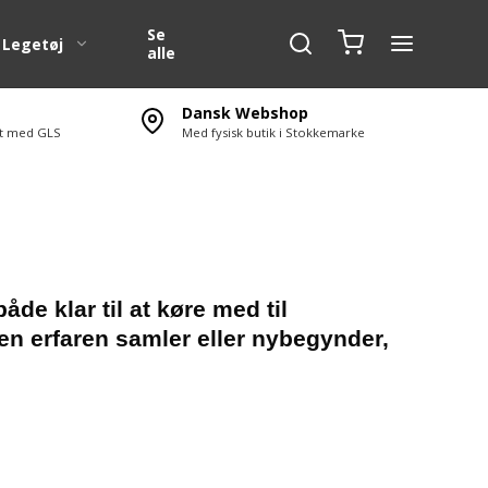
Se
Legetøj
alle
Dansk Webshop
ert med GLS
Med fysisk butik i Stokkemarke
g
1:10 Karosserier
SC )
1:10 Karosserier dele
1:5 Karosserier
1:5 Karosseri dele
1:6 Karosserier Off Road
de klar til at køre med til
n erfaren samler eller nybegynder,
1:4 F1 karosseri
erør
Transport tasker
Nr. og E mærke til RC
Bilen.
l