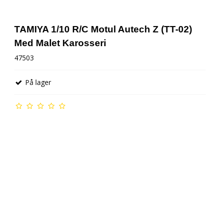
AMB Tællerbrik
TAMIYA 1/10 R/C Motul Autech Z (TT-02)
Med Malet Karosseri
47503
Gløderør g tilbehør
På lager