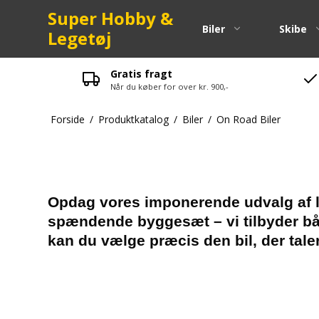
Super Hobby &
Biler
Skibe
Legetøj
Gratis fragt
Når du køber for over kr. 900,-
Pinion
Forside
/
Produktkatalog
/
Biler
/
On Road Biler
Kuglelejer
Spurgear
Fjeder
Skruer-bol
Opdag vores imponerende udvalg af lækr
spændende byggesæt – vi tilbyder bå
Maxam Res
kan du vælge præcis den bil, der taler 
LRP Reser
Strada Res
Zenoah Re