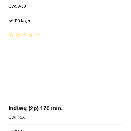
GW90-S3
AMB Tællerbrik
På lager
Gløderør g tilbehør
Indlæg (2p) 170 mm.
GWF16X