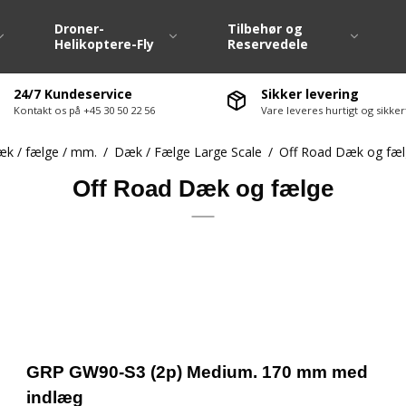
Droner-
Tilbehør og
Helikoptere-Fly
Reservedele
24/7 Kundeservice
Sikker levering
Kontakt os på +45 30 50 22 56
Vare leveres hurtigt og sikk
Dæk / Fælge 1:10
Fjernstyringsanlæ
k / fælge / mm.
/
Dæk / Fælge Large Scale
/
Off Road Dæk og fæl
Dæk / Fælge Large Scale
Fartregulatore ( E
Off Road Dæk og fælge
Dækvarmere 1:10
Servo / Servohorn
Hjulsæt M-Chassis
Ladere / Afladere
te-møtrikker
Hjulsæt Drift
Lipo batterier
ervedele div.
Hjulsæt Off Road
Nimh batterier
vedele
Antenne / Antenn
ervedele
El motorer
GRP GW90-S3 (2p) Medium. 170 mm med
servedele
Ledninger / Stik
indlæg
Lyssæt / Lydmodu