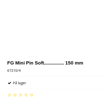
FG Mini Pin Soft................ 150 mm
67210/4
På lager