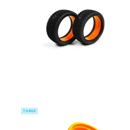
Maling
Lim
Olie / Fedt
2 takt olie
TILBUD