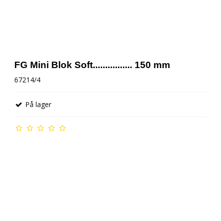
FG Mini Blok Soft................ 150 mm
67214/4
På lager