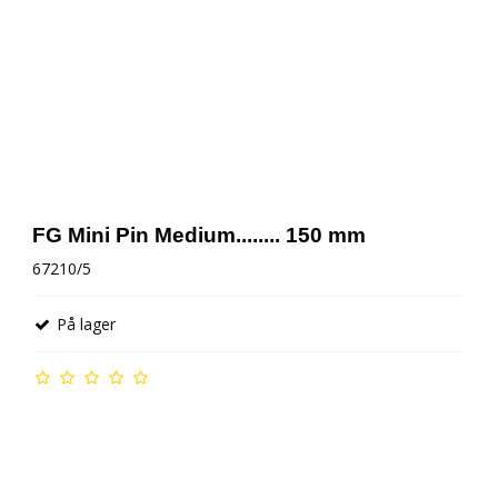
FG Mini Pin Medium........ 150 mm
67210/5
På lager