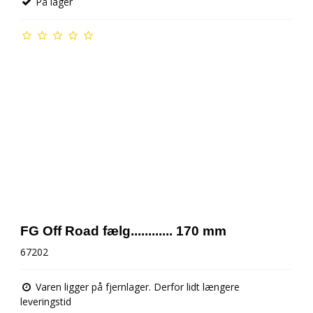
På lager
FG Off Road fælg............ 170 mm
67202
Varen ligger på fjernlager. Derfor lidt længere
leveringstid