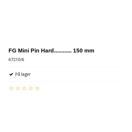
FG Mini Pin Hard............ 150 mm
67210/6
På lager