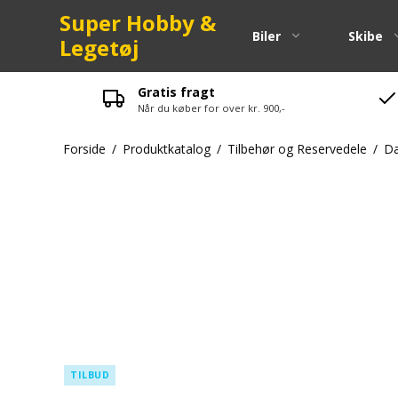
Super Hobby &
Biler
Skibe
Legetøj
Gratis fragt
Når du køber for over kr. 900,-
Pinion
Forside
/
Produktkatalog
/
Tilbehør og Reservedele
/
Dæ
Kuglelejer
Spurgear
Fjeder
Skruer-bol
Maxam Res
LRP Reser
Strada Res
Zenoah Re
TILBUD