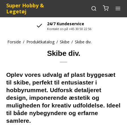
Super Hobby &
Legetøj
24/7 Kundeservice
Kontakt os på +45 30 50 22 56
Forside
/
Produktkatalog
/
Skibe
/
Skibe div.
Skibe div.
Oplev vores udvalg af plast byggesæt
til skibe, perfekt til entusiaster i
hobbyrummet. Udforsk detaljeret
design, imponerende æstetik og
muligheden for kreativ udfoldelse. Ideel
til både nybegyndere og erfarne
samlere.