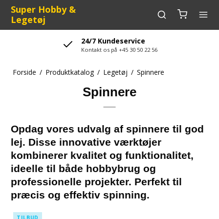
Super Hobby &
Legetøj
24/7 Kundeservice
Kontakt os på +45 30 50 22 56
Forside
/
Produktkatalog
/
Legetøj
/
Spinnere
Spinnere
Opdag vores udvalg af spinnere til god
lej. Disse innovative værktøjer
kombinerer kvalitet og funktionalitet,
ideelle til både hobbybrug og
professionelle projekter. Perfekt til
præcis og effektiv spinning.
TILBUD