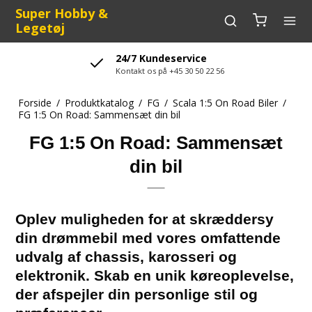
Super Hobby &
Legetøj
24/7 Kundeservice
Kontakt os på +45 30 50 22 56
Forside
/
Produktkatalog
/
FG
/
Scala 1:5 On Road Biler
/
FG 1:5 On Road: Sammensæt din bil
FG 1:5 On Road: Sammensæt
din bil
Oplev muligheden for at skræddersy
din drømmebil med vores omfattende
udvalg af chassis, karosseri og
elektronik. Skab en unik køreoplevelse,
der afspejler din personlige stil og