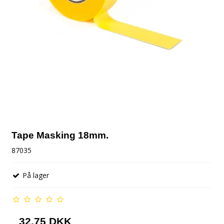
Tape Masking 18mm.
87035
På lager
32,75 DKK