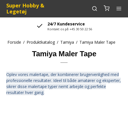
Super Hobby &
Legetøj
Sikker levering
Vare leveres hurtigt og sikkert med GLS
Forside
/
Produktkatalog
/
Tamiya
/
Tamiya Maler Tape
Tamiya Maler Tape
Oplev vores malertape, der kombinerer brugervenlighed med
professionelle resultater. Ideel til både amatører og eksperter,
sikrer disse malertape typer nemt arbejde og perfekte
resultater hver gang.