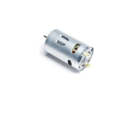
Maling
Lim
Olie / Fedt
2 takt olie