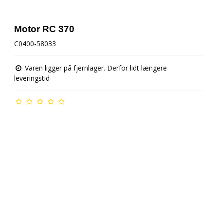
AMB Tællerbrik
Motor RC 370
C0400-58033
Gløderør g tilbehør
Varen ligger på fjernlager. Derfor lidt længere
leveringstid