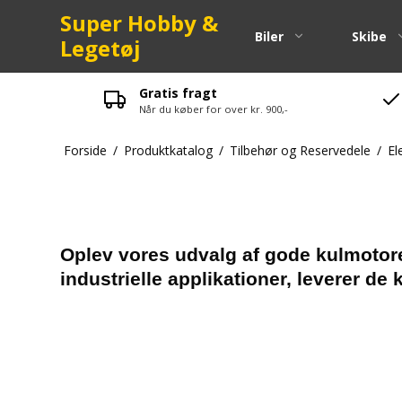
Super Hobby &
Biler
Skibe
Legetøj
Gratis fragt
Når du køber for over kr. 900,-
Pinion
Forside
/
Produktkatalog
/
Tilbehør og Reservedele
/
El
Kuglelejer
Spurgear
Fjeder
Skruer-bol
Oplev vores udvalg af gode kulmotore
industrielle applikationer, leverer de k
Maxam Res
LRP Reser
Strada Res
Zenoah Re