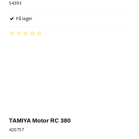
54393
På lager
TAMIYA Motor RC 380
420757