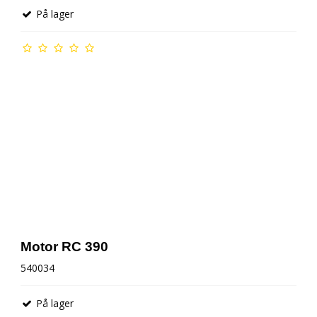
På lager
Motor RC 390
540034
På lager