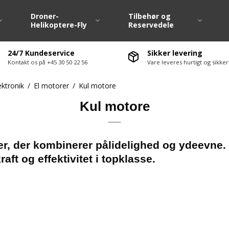
Droner-
Tilbehør og
Helikoptere-Fly
Reservedele
24/7 Kundeservice
Sikker levering
Kontakt os på +45 30 50 22 56
Vare leveres hurtigt og sikk
Dæk / Fælge 1:10
Fjernstyringsanlæ
ektronik
/
El motorer
/
Kul motore
Dæk / Fælge Large Scale
Fartregulatore ( E
Kul motore
Dækvarmere 1:10
Servo / Servohorn
Hjulsæt M-Chassis
Ladere / Afladere
te-møtrikker
Hjulsæt Drift
Lipo batterier
r, der kombinerer pålidelighed og ydeevne. I
raft og effektivitet i topklasse.
ervedele div.
Hjulsæt Off Road
Nimh batterier
vedele
Antenne / Antenn
ervedele
El motorer
servedele
Ledninger / Stik
Lyssæt / Lydmodu