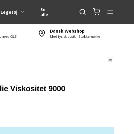
Se
Legetøj
alle
Dansk Webshop
ert med GLS
Med fysisk butik i Stokkemarke
g
1:10 Karosserier
SC )
1:10 Karosserier dele
1:5 Karosserier
1:5 Karosseri dele
1:6 Karosserier Off Road
e Viskositet 9000
1:4 F1 karosseri
erør
Transport tasker
Nr. og E mærke til RC
Bilen.
l
0