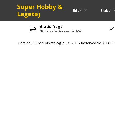
Super Hobby &
Biler
Skibe
Legetøj
Gratis fragt
Når du køber for over kr. 900,-
Pinion
Forside
/
Produktkatalog
/
FG
/
FG Reservedele
/
FG 6
Kuglelejer
Spurgear
Fjeder
Skruer-bol
Maxam Res
LRP Reser
Strada Res
Zenoah Re