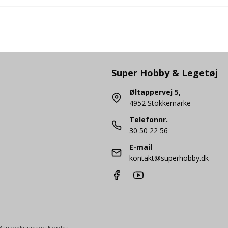
Super Hobby & Legetøj
Øltappervej 5,
4952 Stokkemarke
Telefonnr.
30 50 22 56
E-mail
kontakt@superhobby.dk
Bankoplysninger: Nordea