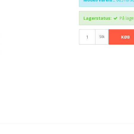
AMB Tællerbrik
Lagerstatus:
På lage
Gløderør g tilbehør
Stk
KØB