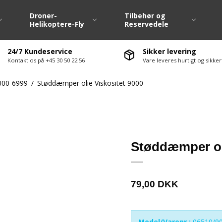
Droner-
Tilbehør og
Helikoptere-Fly
Reservedele
24/7 Kundeservice
Sikker levering
Kontakt os på +45 30 50 22 56
Vare leveres hurtigt og sikk
Dæk / Fælge 1:10
Fjernstyringsanlæ
000-6999
/
Støddæmper olie Viskositet 9000
Dæk / Fælge Large Scale
Fartregulatore ( E
Dækvarmere 1:10
Servo / Servohorn
Hjulsæt M-Chassis
Ladere / Afladere
te-møtrikker
Hjulsæt Drift
Lipo batterier
Støddæmper oli
ervedele div.
Hjulsæt Off Road
Nimh batterier
vedele
Antenne / Antenn
79,00 DKK
ervedele
El motorer
servedele
Ledninger / Stik
Lyssæt / Lydmodu
Model/Varenr.:
06510/9