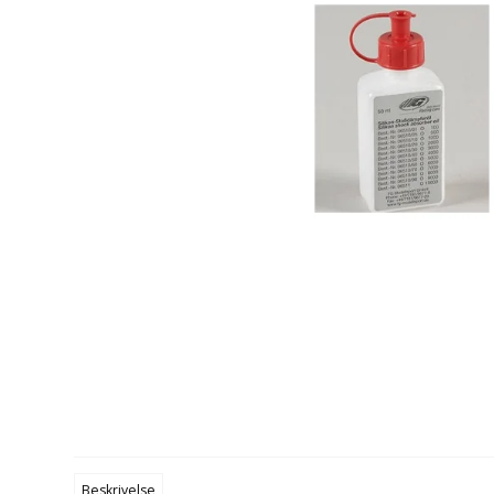
Maling
Lim
Olie / Fedt
2 takt olie
Beskrivelse