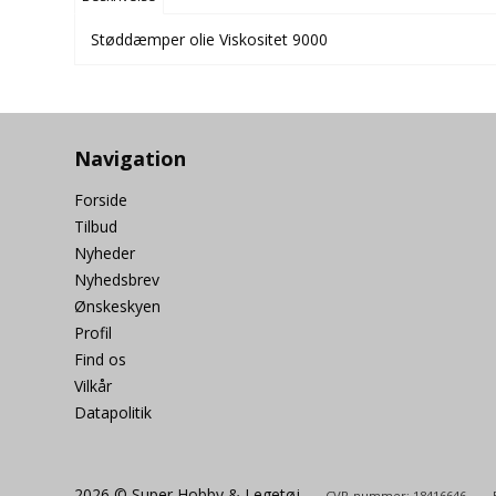
Støddæmper olie Viskositet 9000
Navigation
Forside
Tilbud
Nyheder
Nyhedsbrev
Ønskeskyen
Profil
Find os
Vilkår
Datapolitik
2026 © Super Hobby & Legetøj.
CVR-nummer: 18416646