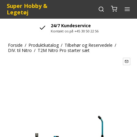
Super Hobby &
Legetøj
24/7 Kundeservice
Kontakt os på +45 30 50 22 56
Forside
/
Produktkatalog
/
Tilbehør og Reservedele
/
DIV. til Nitro
/
T2M Nitro Pro starter sæt