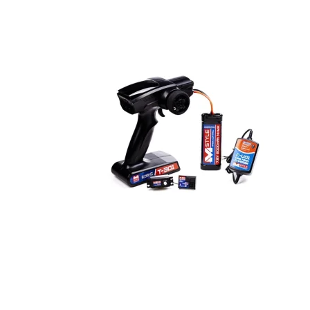
Maling
Lim
Olie / Fedt
2 takt olie