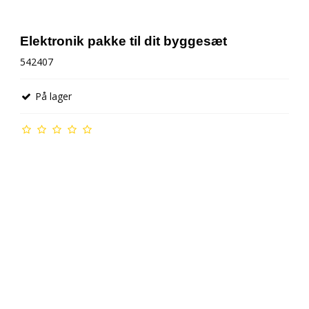
AMB Tællerbrik
Elektronik pakke til dit byggesæt
542407
Gløderør g tilbehør
På lager