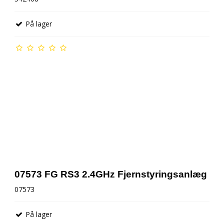
På lager
07573 FG RS3 2.4GHz Fjernstyringsanlæg
07573
På lager