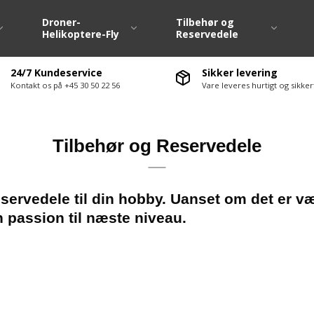
Droner-
Tilbehør og
Helikoptere-Fly
Reservedele
24/7 Kundeservice
Sikker levering
Kontakt os på +45 30 50 22 56
Vare leveres hurtigt og sikk
Dæk / Fælge 1:10
Fjernstyringsanlæ
Dæk / Fælge Large Scale
Fartregulatore ( E
Tilbehør og Reservedele
Dækvarmere 1:10
Servo / Servohorn
Hjulsæt M-Chassis
Ladere / Afladere
te-møtrikker
Hjulsæt Drift
Lipo batterier
servedele til din hobby. Uanset om det er vær
in passion til næste niveau.
ervedele div.
Hjulsæt Off Road
Nimh batterier
vedele
Antenne / Antenn
ervedele
El motorer
servedele
Ledninger / Stik
Lyssæt / Lydmodu