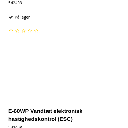
542403
På lager
E-60WP Vandtæt elektronisk
hastighedskontrol (ESC)
542408