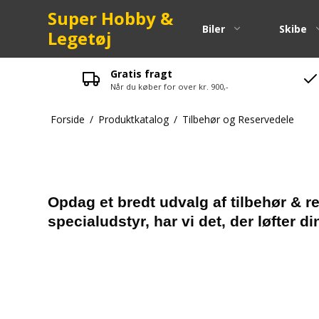
Super Hobby &
Biler
Skibe
Legetøj
Gratis fragt
Når du køber for over kr. 900,-
Pinion
Forside
/
Produktkatalog
/
Tilbehør og Reservedele
Kuglelejer
Spurgear
Fjeder
Skruer-bol
Opdag et bredt udvalg af tilbehør & re
specialudstyr, har vi det, der løfter d
Maxam Res
LRP Reser
Strada Res
Zenoah Re