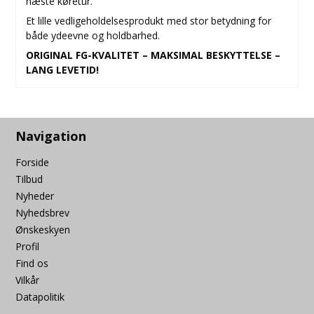
næste køretur.
Et lille vedligeholdelsesprodukt med stor betydning for
både ydeevne og holdbarhed.
ORIGINAL FG-KVALITET – MAKSIMAL BESKYTTELSE –
LANG LEVETID!
Navigation
Forside
Tilbud
Nyheder
Nyhedsbrev
Ønskeskyen
Profil
Find os
Vilkår
Datapolitik